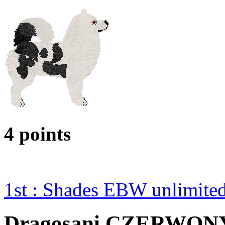
4 points
1st : Shades EBW unlimit
Dragosani CZERWO