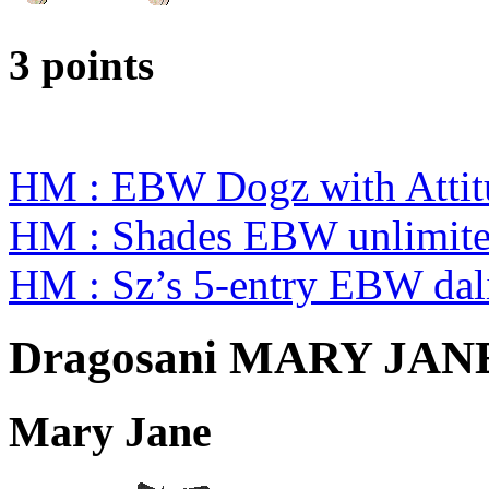
3 points
HM : EBW Dogz with Attit
HM : Shades EBW unlimit
HM : Sz’s 5-entry EBW da
Dragosani MARY JAN
Mary Jane