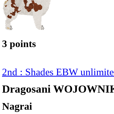
3 points
2nd : Shades EBW unlimi
Dragosani WOJOWNI
Nagrai