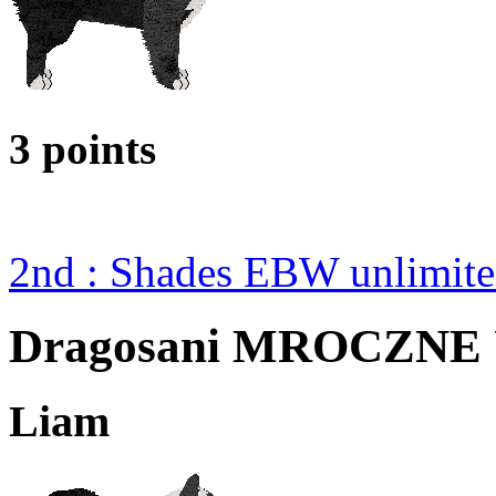
3 points
2nd : Shades EBW unlimi
Dragosani MROCZN
Liam