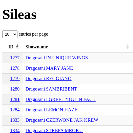
Sileas
entries per page
ID
Showname
1277
Dragosani IN UNIQUE WINGS
1278
Dragosani MARY JANE
1279
Dragosani REGGIANO
1280
Dragosani SAMBRIBENT
1281
Dragosani I GREET YOU IN FACT
1284
Dragosani LEMON HAZE
1333
Dragosani CZERWONE JAK KREW
1334
Dragosani STREFA MROKU