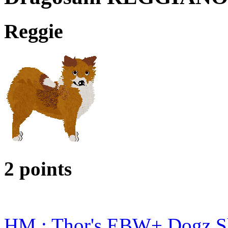
Reggie
2 points
HM : Thor's EBW+ Dogz 