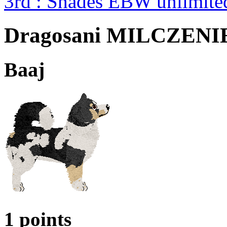
3rd : Shades EBW unlimit
Dragosani MILCZEN
Baaj
1 points